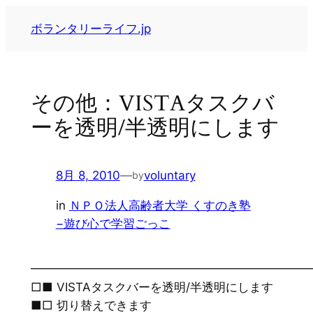
内
ボランタリーライフ.jp
容
を
ス
キ
その他：VISTAタスクバ
ッ
ーを透明/半透明にします
プ
8月 8, 2010
—
voluntary
by
in
ＮＰＯ法人高齢者大学 くすのき塾
−遊び心で学習ごっこ
━━━━━━━━━━━━━━━━━━━━━━━
□■ VISTAタスクバーを透明/半透明にします
■□ 切り替えできます