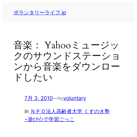
内
ボランタリーライフ.jp
容
を
ス
キ
音楽： Yahooミュージッ
ッ
クのサウンドステーショ
プ
ンから音楽をダウンロー
ドしたい
7月 3, 2010
—
voluntary
by
in
ＮＰＯ法人高齢者大学 くすのき塾
−遊び心で学習ごっこ