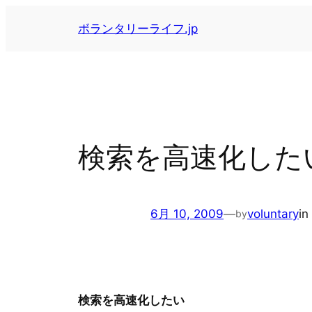
内
ボランタリーライフ.jp
容
を
ス
キ
ッ
プ
検索を高速化した
6月 10, 2009
—
voluntary
in
by
検索を高速化したい