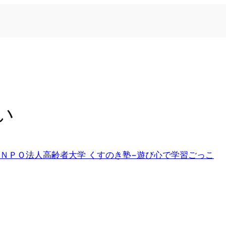
い
ＮＰＯ法人高齢者大学 くすのき塾−遊び心で学習ごっこ