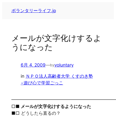
内
ボランタリーライフ.jp
容
を
ス
キ
メールが文字化けするよ
ッ
うになった
プ
6月 4, 2009
—
voluntary
by
in
ＮＰＯ法人高齢者大学 くすのき塾
−遊び心で学習ごっこ
━━━━━━━━━━━━━━━━━━━━━━━
□■
メールが文字化けするようになった
■□ どうしたら直るの？