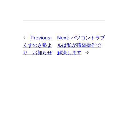
←
Previous:
Next:
パソコントラブ
くすのき塾よ
ルは私が遠隔操作で
り お知らせ
解決します
→