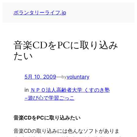
内
ボランタリーライフ.jp
容
を
ス
キ
音楽CDをPCに取り込み
ッ
たい
プ
5月 10, 2009
—
voluntary
by
in
ＮＰＯ法人高齢者大学 くすのき塾
−遊び心で学習ごっこ
音楽CDをPCに取り込みたい
音楽CDの取り込みには色んなソフトがありま