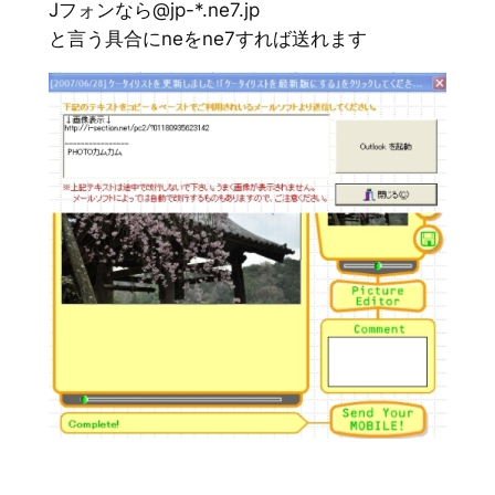
Jフォンなら@jp-*.ne7.jp
と言う具合にneをne7すれば送れます