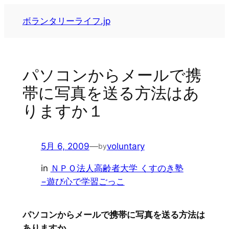
内
ボランタリーライフ.jp
容
を
ス
キ
パソコンからメールで携
ッ
帯に写真を送る方法はあ
プ
りますか１
5月 6, 2009
—
voluntary
by
in
ＮＰＯ法人高齢者大学 くすのき塾
−遊び心で学習ごっこ
パソコンからメールで携帯に写真を送る方法は
ありますか