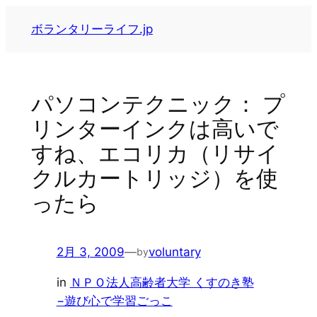
内
ボランタリーライフ.jp
容
を
ス
キ
パソコンテクニック： プ
ッ
リンターインクは高いで
プ
すね、エコリカ（リサイ
クルカートリッジ）を使
ったら
2月 3, 2009
—
voluntary
by
in
ＮＰＯ法人高齢者大学 くすのき塾
−遊び心で学習ごっこ