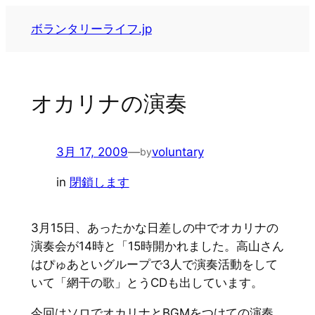
内
ボランタリーライフ.jp
容
を
ス
キ
オカリナの演奏
ッ
プ
3月 17, 2009
—
voluntary
by
in
閉鎖します
3月15日、あったかな日差しの中でオカリナの
演奏会が14時と「15時開かれました。高山さん
はぴゅあといグループで3人で演奏活動をして
いて「網干の歌」とうCDも出しています。
今回はソロでオカリナとBGMをつけての演奏