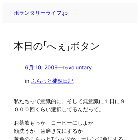
内
ボランタリーライフ.jp
容
を
ス
キ
本日の「へぇ」ボタン
ッ
プ
6月 10, 2009
—
voluntary
by
in
ふらっと徒然日記
私たちって意識的に、そして無意識に１日に９
０００回くらい選択してるんだって。
お茶飲もっか コーヒーにしよか
顔洗うか 歯磨き先にするか
黄色のふらっとTシャツか オレンジ色にする