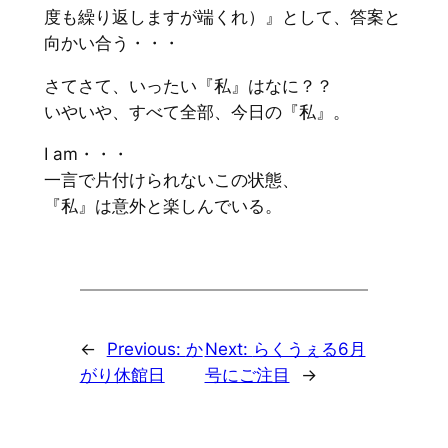
度も繰り返しますが端くれ）』として、答案と
向かい合う・・・
さてさて、いったい『私』はなに？？
いやいや、すべて全部、今日の『私』。
I am・・・
一言で片付けられないこの状態、
『私』は意外と楽しんでいる。
←
Previous:
か
Next:
らくうぇる6月
がり休館日
号にご注目
→