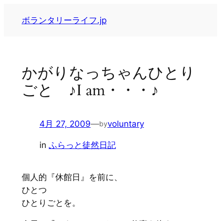
内
ボランタリーライフ.jp
容
を
ス
キ
かがりなっちゃんひとり
ッ
ごと ♪I am・・・♪
プ
4月 27, 2009
—
voluntary
by
in
ふらっと徒然日記
個人的『休館日』を前に、
ひとつ
ひとりごとを。