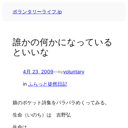
内
ボランタリーライフ.jp
容
を
ス
キ
誰かの何かになっている
ッ
といいな
プ
4月 23, 2009
—
voluntary
by
in
ふらっと徒然日記
娘のポケット詩集をパラパラめくってみる。
生命（いのち）は 吉野弘
生命は