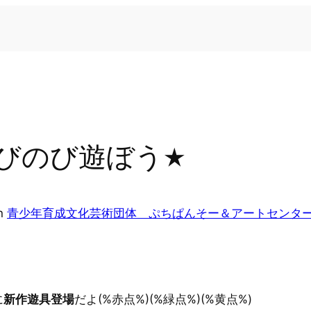
びのび遊ぼう★
in
青少年育成文化芸術団体 ぷちぱんそー＆アートセンタ
に
新作遊具登場
だよ(%赤点%)(%緑点%)(%黄点%)