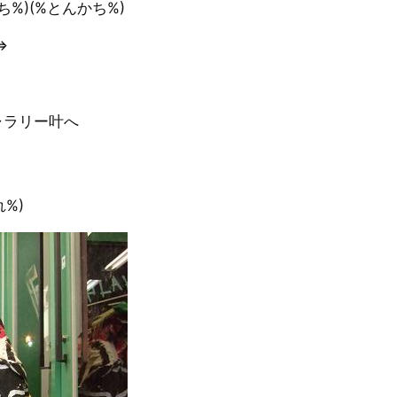
%)(%とんかち%)
⇒
ャラリー叶へ
%)