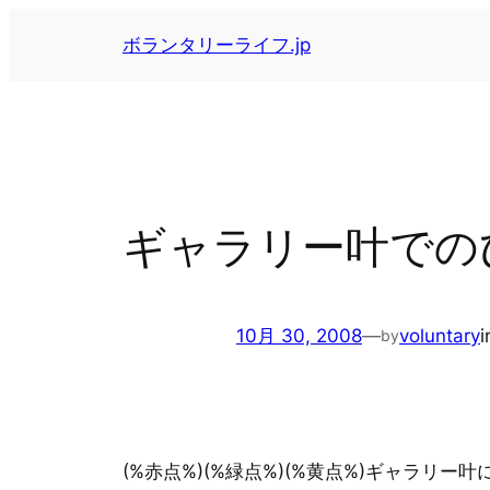
内
ボランタリーライフ.jp
容
を
ス
キ
ッ
プ
ギャラリー叶での
10月 30, 2008
—
voluntary
by
(%赤点%)(%緑点%)(%黄点%)ギャラリー叶