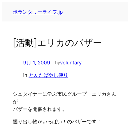
内
ボランタリーライフ.jp
容
を
ス
キ
[活動]エリカのバザー
ッ
プ
9月 1, 2009
—
voluntary
by
in
とんだばやし便り
シュタイナーに学ぶ市民グループ エリカさん
が
バザーを開催されます。
掘り出し物がいっぱい！のバザーです！