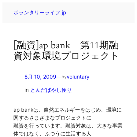
内
ボランタリーライフ.jp
容
を
ス
キ
[融資]ap bank 第11期融
ッ
資対象環境プロジェクト
プ
8月 10, 2009
—
voluntary
by
in
とんだばやし便り
ap bankは、自然エネルギーをはじめ、環境に
関するさまざまなプロジェクトに
融資を行っています。融資対象は、大きな事業
体ではなく、ふつうに生活する人