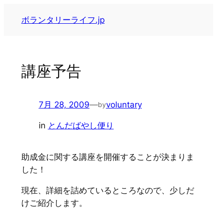
内
ボランタリーライフ.jp
容
を
ス
キ
講座予告
ッ
プ
7月 28, 2009
—
voluntary
by
in
とんだばやし便り
助成金に関する講座を開催することが決まりま
した！
現在、詳細を詰めているところなので、少しだ
けご紹介します。