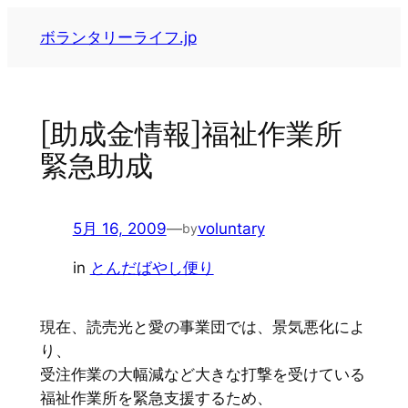
内
ボランタリーライフ.jp
容
を
ス
キ
[助成金情報]福祉作業所
ッ
緊急助成
プ
5月 16, 2009
—
voluntary
by
in
とんだばやし便り
現在、読売光と愛の事業団では、景気悪化によ
り、
受注作業の大幅減など大きな打撃を受けている
福祉作業所を緊急支援するため、