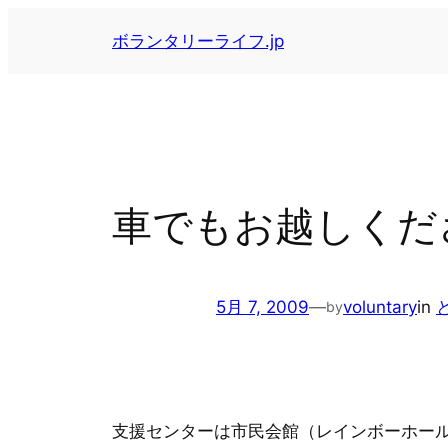
内
ボランタリーライフ.jp
容
を
ス
キ
ッ
プ
車でもお越しくだ
5月 7, 2009
—
voluntary
in
by
支援センターは市民会館（レインボーホー