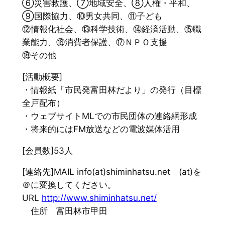
⑥災害救護、⑦地域安全、⑧人権・平和、
⑨国際協力、⑩男女共同、⑪子ども
⑫情報化社会、⑬科学技術、⑭経済活動、⑮職
業能力、⑯消費者保護、⑰ＮＰＯ支援
⑱その他
[活動概要]
・情報紙「市民発富田林だより」の発行（目標
全戸配布）
・ウェブサイトMLでの市民団体の連絡網形成
・将来的にはFM放送などの電波媒体活用
[会員数]53人
[連絡先]MAIL info(at)shiminhatsu.net (at)を
＠に変換してください。
URL
http://www.shiminhatsu.net/
住所 富田林市甲田