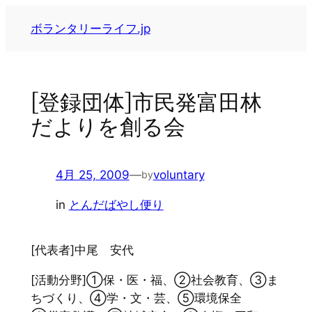
内
ボランタリーライフ.jp
容
を
ス
キ
[登録団体]市民発富田林
ッ
だよりを創る会
プ
4月 25, 2009
—
voluntary
by
in
とんだばやし便り
[代表者]中尾 安代
[活動分野]①保・医・福、②社会教育、③ま
ちづくり、④学・文・芸、⑤環境保全