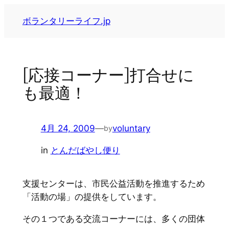
内
ボランタリーライフ.jp
容
を
ス
キ
[応接コーナー]打合せに
ッ
も最適！
プ
4月 24, 2009
—
voluntary
by
in
とんだばやし便り
支援センターは、市民公益活動を推進するため
「活動の場」の提供をしています。
その１つである交流コーナーには、多くの団体