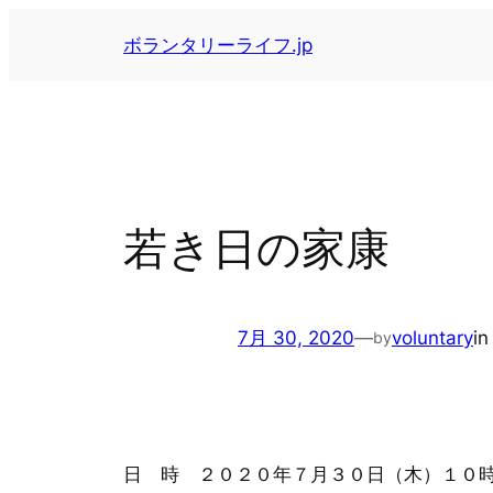
内
ボランタリーライフ.jp
容
を
ス
キ
ッ
プ
若き日の家康
7月 30, 2020
—
voluntary
i
by
日 時 ２０２０年７月３０日（木）１０