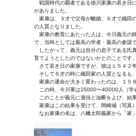
戦国時代の覇者である徳川家康の若き日に
がありました。
家康は、３才で父母が離婚、６才で織田の
の人質となりました。
家康の教育にあたった人は、今川義元の師
で、当時としては最高の学者・最高の参謀
したがって、義元は自分の息子である氏真
育てようとしたのではないかとのことです
さて若き日の家康ですが、彼は１５４２年
そして６才の時に織田家の人質となるも、
家康の運命が大きく変わったのは、１５６
この時、今川軍は25000〜40000人（
このことが義元に過信と油断をよび、結果
家康はこの結果を受けて、岡崎城（写真）
なお家康の名は、八幡太郎義家から「家」