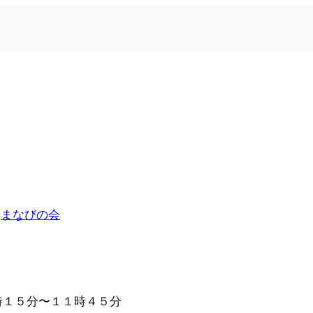
n
まなびの会
時１５分〜１１時４５分