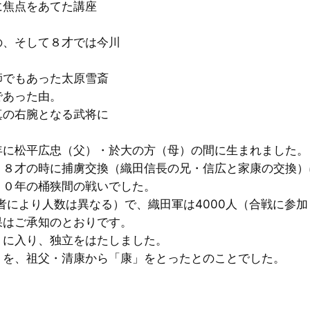
焦点をあてた講座
、そして８才では今川
でもあった太原雪斎
であった由。
の右腕となる武将に
。
に松平広忠（父）・於大の方（母）の間に生まれました。
８才の時に捕虜交換（織田信長の兄・信広と家康の交換）
０年の桶狭間の戦いでした。
学者により人数は異なる）で、織田軍は4000人（合戦に参加
はご承知のとおりです。
に入り、独立をはたしました。
を、祖父・清康から「康」をとったとのことでした。