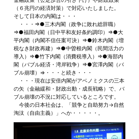
金融政策（公定歩合の引き下げ）や財政政策
（６兆円の経済対策）で対応いたしました。
そして日本の内閣は・・・
・・・⇒●三木内閣（政争に敗れ総辞職）
⇒●福田内閣（日中平和友好条約調印）⇒●大
平内閣（内閣不信任案可決）⇒●鈴木内閣（増
税なき財政再建）⇒●中曽根内閣（民間活力の
導入）⇒●竹下内閣（消費税導入）⇒●海部内
閣（バブル経済・湾岸戦争）⇒●宮澤内閣（バ
ブル崩壊）⇒・・・と続き・・・
・・・現在は安倍内閣がアベノミクスの三本
の矢（金融緩和・財政出動・成長戦略）で、バ
ブル崩壊の不況に対応しているところです。
今後の日本社会は、「競争と自助努力→自然
淘汰（自由主義）」へか・・・・・。