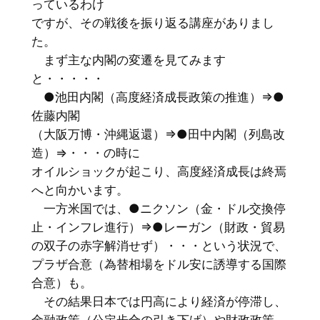
っているわけ
ですが、その戦後を振り返る講座がありまし
た。
まず主な内閣の変遷を見てみます
と・・・・・
●池田内閣（高度経済成長政策の推進）⇒●
佐藤内閣
（大阪万博・沖縄返還）⇒●田中内閣（列島改
造）⇒・・・の時に
オイルショックが起こり、高度経済成長は終焉
へと向かいます。
一方米国では、●ニクソン（金・ドル交換停
止・インフレ進行）⇒●レーガン（財政・貿易
の双子の赤字解消せず）・・・という状況で、
プラザ合意（為替相場をドル安に誘導する国際
合意）も。
その結果日本では円高により経済が停滞し、