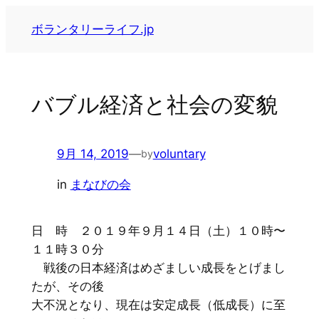
内
ボランタリーライフ.jp
容
を
ス
キ
バブル経済と社会の変貌
ッ
プ
9月 14, 2019
—
voluntary
by
in
まなびの会
日 時 ２０１９年９月１４日（土）１０時〜
１１時３０分
戦後の日本経済はめざましい成長をとげまし
たが、その後
大不況となり、現在は安定成長（低成長）に至