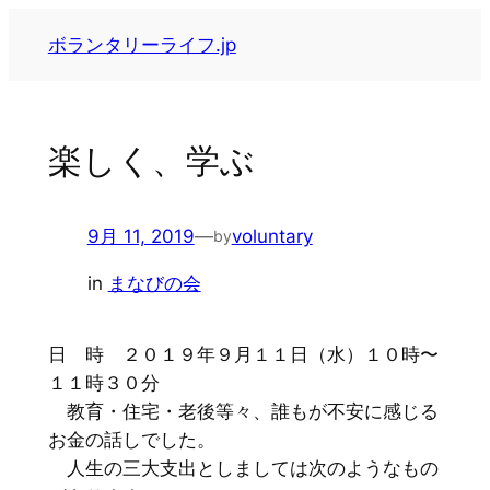
内
ボランタリーライフ.jp
容
を
ス
キ
楽しく、学ぶ
ッ
プ
9月 11, 2019
—
voluntary
by
in
まなびの会
日 時 ２０１９年９月１１日（水）１０時〜
１１時３０分
教育・住宅・老後等々、誰もが不安に感じる
お金の話しでした。
人生の三大支出としましては次のようなもの