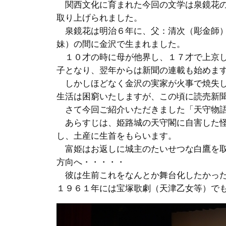
関西文化に育まれた今回の文学は泉鏡花の
取り上げられました。
泉鏡花は明治６年に、父：清次（彫金師）
妹）の間に金沢で生まれました。
１０才の時に母が他界し、１７才で上京し
子となり、翌年からは新聞の連載も始めま
しかしほどなく金沢の実家が火事で焼失し
生活は困窮いたしますが、この頃に読売新
さて今回ご紹介いただきました「天守物語
あらすじは、姫路城の天守閣に自害した怪
し、土産に生首をもらいます。
富姫はお返しに城主のたいせつな白鷹を取
方向へ・・・・・
彼は生前これをなんとか舞台化したかった
１９６１年には宝塚歌劇（天津乙女等）で