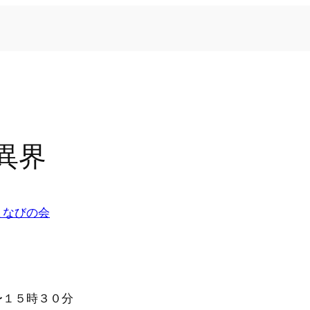
異界
まなびの会
〜１５時３０分