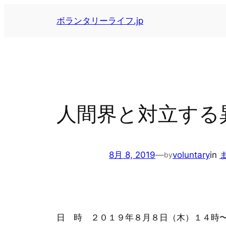
内
ボランタリーライフ.jp
容
を
ス
キ
ッ
プ
人間界と対立する
8月 8, 2019
—
voluntary
in
by
日 時 ２０１９年８月８日（木）１４時