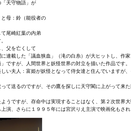
「天守物語」が
と母：鈴（能役者の
て尾崎紅葉の内弟
す。
、父を亡くして
聞に連載した「議血狭血」（滝の白糸）が大ヒットし、作家
」ですが、人間世界と妖怪世界の対立を描いた作品です。
しい夫人：富姫が妖怪となって侍女達と住んでいますが、
って送るのですが、その鷹を探しに天守閣に上がって来た
ようですが、存命中は実現することはなく、第２次世界大
も上演、さらに１９９５年には宮沢りえ主演で映画化もされ