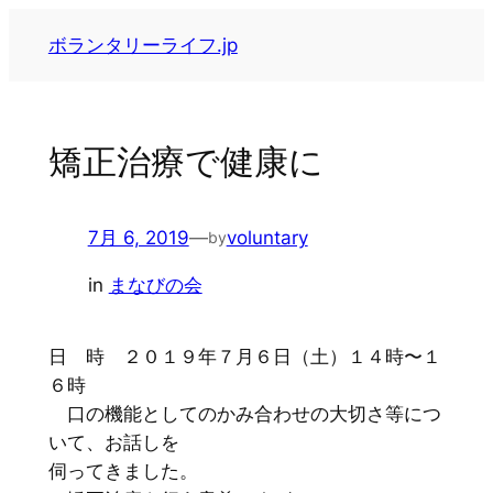
内
ボランタリーライフ.jp
容
を
ス
キ
矯正治療で健康に
ッ
プ
7月 6, 2019
—
voluntary
by
in
まなびの会
日 時 ２０１９年７月６日（土）１４時〜１
６時
口の機能としてのかみ合わせの大切さ等につ
いて、お話しを
伺ってきました。