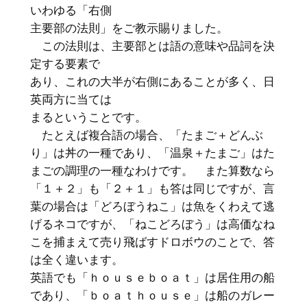
いわゆる「右側
主要部の法則」をご教示賜りました。
この法則は、主要部とは語の意味や品詞を決
定する要素で
あり、これの大半が右側にあることが多く、日
英両方に当ては
まるということです。
たとえば複合語の場合、「たまご＋どんぶ
り」は丼の一種であり、「温泉＋たまご」はた
まごの調理の一種なわけです。 また算数なら
「１＋２」も「２＋１」も答は同じですが、言
葉の場合は「どろぼうねこ」は魚をくわえて逃
げるネコですが、「ねこどろぼう」は高価なね
こを捕まえて売り飛ばすドロボウのことで、答
は全く違います。
英語でも「ｈｏｕｓｅｂｏａｔ」は居住用の船
であり、「ｂｏａｔｈｏｕｓｅ」は船のガレー