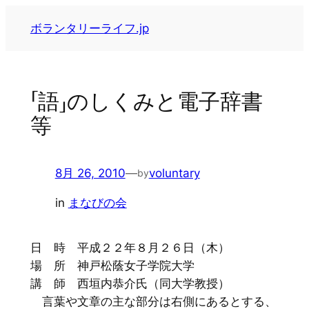
内
ボランタリーライフ.jp
容
を
ス
キ
「語」のしくみと電子辞書
ッ
等
プ
8月 26, 2010
—
voluntary
by
in
まなびの会
日 時 平成２２年８月２６日（木）
場 所 神戸松蔭女子学院大学
講 師 西垣内恭介氏（同大学教授）
言葉や文章の主な部分は右側にあるとする、