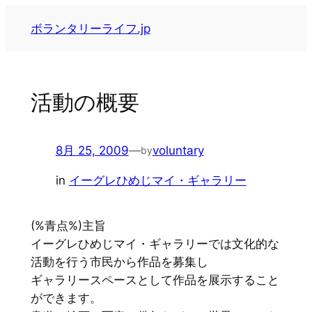
内
ボランタリーライフ.jp
容
を
ス
キ
活動の概要
ッ
プ
8月 25, 2009
—
voluntary
by
in
イーグレひめじマイ・ギャラリー
(%青点%)主旨
イーグレひめじマイ・ギャラリーでは文化的な
活動を行う市民から作品を募集し
ギャラリースペースとして作品を展示すること
ができます。