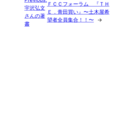
Previous:
ＦＣＣフォーラム 『ＴＨ
宇沢弘文
Ｅ．青田買い』〜土木屋希
さんの著
望者全員集合！！〜
→
書