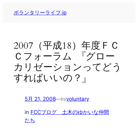
内
ボランタリーライフ.jp
容
を
ス
キ
2007（平成18）年度ＦＣ
ッ
Ｃフォーラム 『グロー
プ
カリゼーションってどう
すればいいの？』
5月 21, 2008
—
voluntary
by
in
FCCブログ 土木のゆかいな仲間
たち