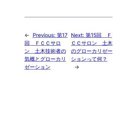
←
Previous:
第17
Next:
第15回 Ｆ
回 ＦＣＣサロ
ＣＣサロン 土木
ン 土木技術者の
のグローカリゼー
気概とグローカリ
ションって何？
ゼーション
→