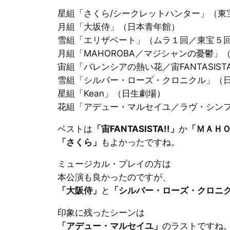
星組「さくら/シークレットハンター」（東
月組「大坂侍」（日本青年館）
雪組「エリザベート」（ムラ１回／東宝５
月組「MAHOROBA／マジシャンの憂鬱」
宙組「バレンシアの熱い花／宙FANTASIST
雪組「シルバー・ローズ・クロニクル」（
星組「Kean」（日生劇場）
花組「アデュー・マルセイユ／ラヴ・シンフ
ベストは
「宙FANTASISTA!!」
か
「ＭＡＨ
「さくら」
もよかったですね。
ミュージカル・プレイの方は
本公演も良かったのですが、
「大阪侍」
と
「シルバー・ローズ・クロニ
印象に残ったシーンは
「アデュー・マルセイユ」
のラストですね