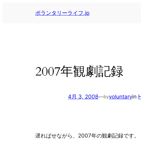
内
ボランタリーライフ.jp
容
を
ス
キ
ッ
プ
2007年観劇記録
4月 3, 2008
—
voluntary
in
by
遅ればせながら、2007年の観劇記録です。