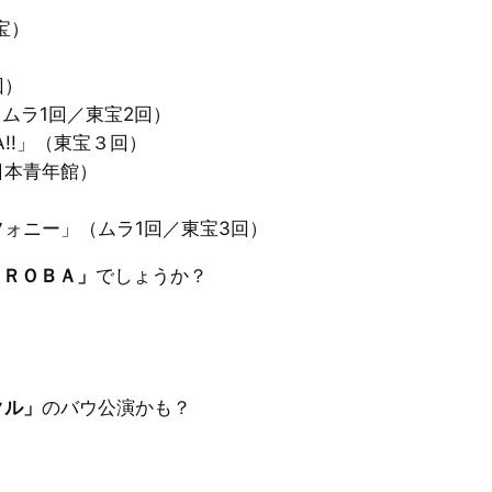
宝）
回）
（ムラ1回／東宝2回）
A!!」（東宝３回）
日本青年館）
ォニー」（ムラ1回／東宝3回）
ＯＲＯＢＡ」
でしょうか？
クル」
のバウ公演かも？
。