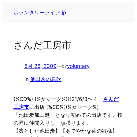
内
ボランタリーライフ.jp
容
を
ス
キ
さんだ工房市
ッ
プ
5月 26, 2009
—
voluntary
by
in
池田炭の息吹
(%CD%) (%女マーク%)H21/6/3〜４
さんだ
工房市
に出店 (%CD%)(%女マーク%)
「池田炭加工処」となり初めての出店です。技
の匠に仲間入りし、頑張ります。
【凛とした池田炭】【あでやかな菊の紋様】