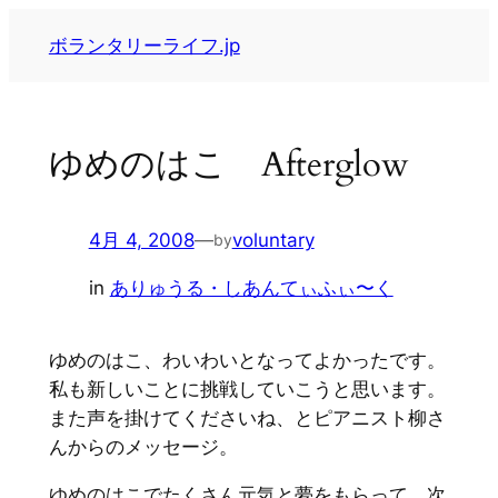
内
ボランタリーライフ.jp
容
を
ス
キ
ゆめのはこ Afterglow
ッ
プ
4月 4, 2008
—
voluntary
by
in
ありゅうる・しあんてぃふぃ〜く
ゆめのはこ、わいわいとなってよかったです。
私も新しいことに挑戦していこうと思います。
また声を掛けてくださいね、とピアニスト柳さ
んからのメッセージ。
ゆめのはこでたくさん元気と夢をもらって、次