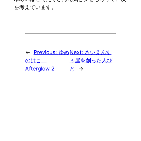
を考えています。
←
Previous:
ゆめ
Next:
さいえんす
のはこ
ぅ屋を創った人び
Afterglow 2
と
→