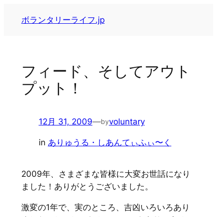
内
ボランタリーライフ.jp
容
を
ス
キ
フィード、そしてアウト
ッ
プット！
プ
12月 31, 2009
—
voluntary
by
in
ありゅうる・しあんてぃふぃ〜く
2009年、さまざまな皆様に大変お世話になり
ました！ありがとうございました。
激変の1年で、実のところ、吉凶いろいろあり