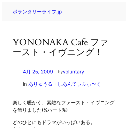
内
ボランタリーライフ.jp
容
を
ス
キ
YONONAKA Cafe ファ
ッ
ースト・イヴニング！
プ
4月 25, 2009
—
voluntary
by
in
ありゅうる・しあんてぃふぃ〜く
楽しく暖かく、素敵なファースト・イヴニング
を飾りました(%ハート%)
どのひとにもドラマがいっぱいある。