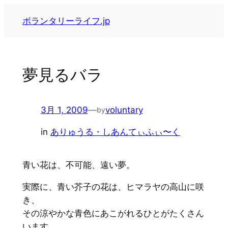
内
ボランタリーライフ.jp
容
を
ス
キ
夢見るバラ
ッ
プ
3月 1, 2009
—
voluntary
by
in
ありゅうる・しあんてぃふぃ〜く
青い花は、不可能、遠い夢。
実際に、青い芥子の花は、ヒマラヤの高山に咲
き、
その涼やかな青色にあこがれるひとがたくさん
います。