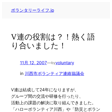
内
ボランタリーライフ.jp
容
を
ス
キ
V連の役割は？！熱く語
ッ
り合いました！
プ
11月 12, 2007
—
voluntary
by
in
川西市ボランティア連絡協議会
V連は結成して24年になりますが、
グループ間の交流や研修を行ったり、
活動上の課題の解決に取り組んできました。
「ハローボランティア川西」や「防災とボラン