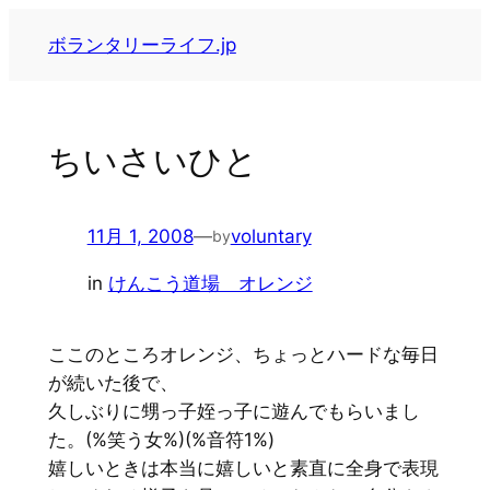
内
ボランタリーライフ.jp
容
を
ス
キ
ちいさいひと
ッ
プ
11月 1, 2008
—
voluntary
by
in
けんこう道場 オレンジ
ここのところオレンジ、ちょっとハードな毎日
が続いた後で、
久しぶりに甥っ子姪っ子に遊んでもらいまし
た。(%笑う女%)(%音符1%)
嬉しいときは本当に嬉しいと素直に全身で表現