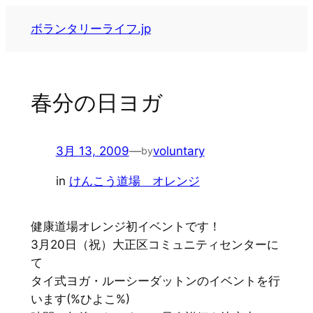
内
ボランタリーライフ.jp
容
を
ス
キ
春分の日ヨガ
ッ
プ
3月 13, 2009
—
voluntary
by
in
けんこう道場 オレンジ
健康道場オレンジ初イベントです！
3月20日（祝）大正区コミュニティセンターに
て
タイ式ヨガ・ルーシーダットンのイベントを行
います(%ひよこ%)