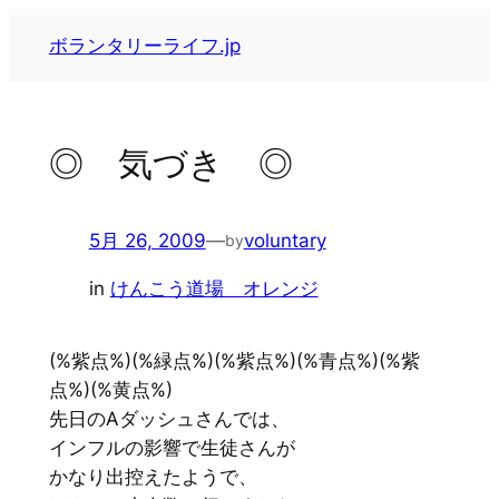
内
ボランタリーライフ.jp
容
を
ス
キ
◎ 気づき ◎
ッ
プ
5月 26, 2009
—
voluntary
by
in
けんこう道場 オレンジ
(%紫点%)(%緑点%)(%紫点%)(%青点%)(%紫
点%)(%黄点%)
先日のAダッシュさんでは、
インフルの影響で生徒さんが
かなり出控えたようで、