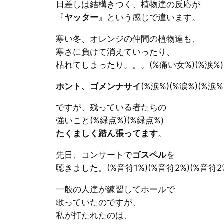
日差しは結構きつく、植物達の反応が
『
ヤッター
』という感じで違います。
寒い冬、オレンジの仲間の植物達も、
寒さに負けて消えていったり、
枯れてしまったり。。。(%痛い女%)(%涙%)
ホント、ゴメンナサイ
(%涙%)(%涙%)(%涙%
ですが、残っている者たちの
強いこと(%緑点%)(%緑点%)
たくましく踏ん張ってます
。
先日、コンサートで
ゴスペル
を
聴きました。(%音符1%)(%音符2%)(%音符2
一般の人達が練習してホールで
歌っていたのですが、
私が打たれたのは、