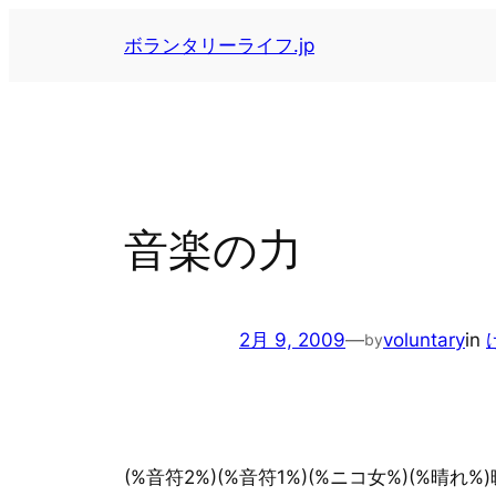
内
ボランタリーライフ.jp
容
を
ス
キ
ッ
プ
音楽の力
2月 9, 2009
—
voluntary
in
by
(%音符2%)(%音符1%)(%ニコ女%)(%晴