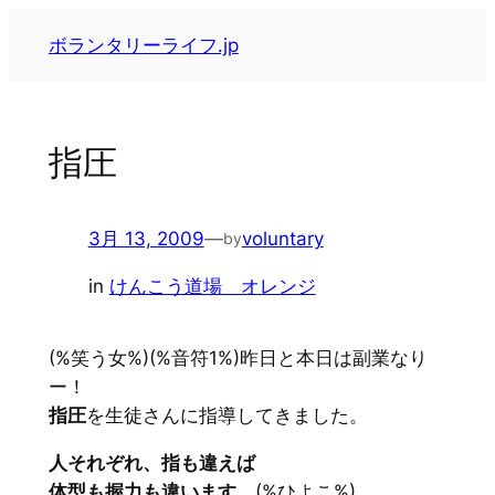
内
ボランタリーライフ.jp
容
を
ス
キ
指圧
ッ
プ
3月 13, 2009
—
voluntary
by
in
けんこう道場 オレンジ
(%笑う女%)(%音符1%)昨日と本日は副業なり
ー！
指圧
を生徒さんに指導してきました。
人それぞれ、指も違えば
体型も握力も違います
。(%ひよこ%)