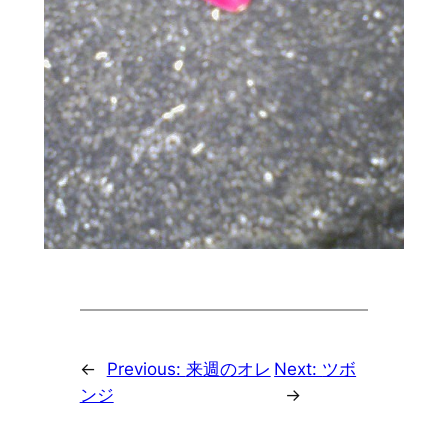
←
Previous:
来週のオレ
Next:
ツボ
ンジ
→