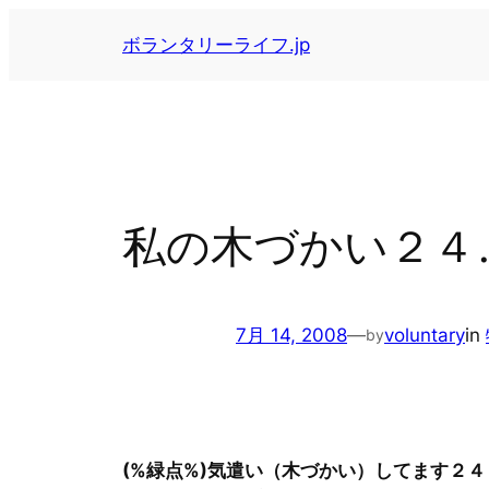
内
ボランタリーライフ.jp
容
を
ス
キ
ッ
プ
私の木づかい２４
7月 14, 2008
—
voluntary
in
by
(%緑点%)気遣い（木づかい）してます２４