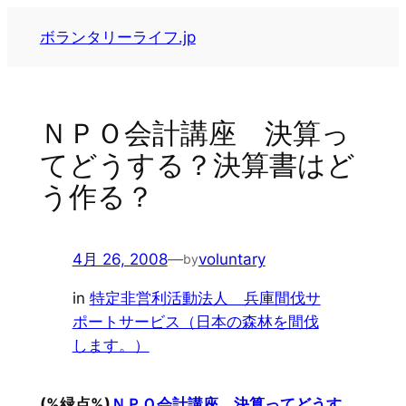
内
ボランタリーライフ.jp
容
を
ス
キ
ＮＰＯ会計講座 決算っ
ッ
てどうする？決算書はど
プ
う作る？
4月 26, 2008
—
voluntary
by
in
特定非営利活動法人 兵庫間伐サ
ポートサービス（日本の森林を間伐
します。）
(%緑点%)
ＮＰＯ会計講座 決算ってどうす