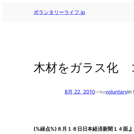
内
ボランタリーライフ.jp
容
を
ス
キ
ッ
プ
木材をガラス化 
8月 22, 2010
—
voluntary
in
by
(%緑点%)８月１８日日本経済新聞１４面よ