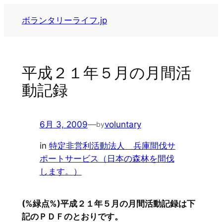
内
ボランタリーライフ.jp
容
を
ス
キ
平成２１年５月の月間活
ッ
動記録
プ
6月 3, 2009
—
voluntary
by
in
特定非営利活動法人 兵庫間伐サ
ポートサービス（日本の森林を間伐
します。）
(%緑点%)平成２１年５月の月間活動記録は下
記のＰＤＦのとおりです。