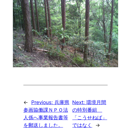
←
Previous:
兵庫県
Next:
環境月間
参画協働課ＮＰＯ法
の特別番組
人係へ事業報告書等
「こうせねば」
を郵送しました。
ではなく
→