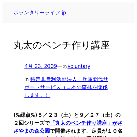
内
ボランタリーライフ.jp
容
を
ス
キ
丸太のベンチ作り講座
ッ
プ
4月 23, 2009
—
voluntary
by
in
特定非営利活動法人 兵庫間伐サ
ポートサービス（日本の森林を間伐
します。）
(%緑点%)５／２３（土）と９／２７（土）の
２回シリーズで
「丸太のベンチ作り講座」が
さ
さやまの森公園
で開催されます。定員が１０名