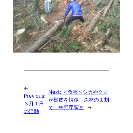
←
Next:
＜食害＞シカやクマ
Previous:
が樹皮を損傷 森林の１割
３月１日
で 林野庁調査
→
の活動