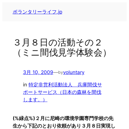
内
ボランタリーライフ.jp
容
を
ス
キ
３月８日の活動その２
ッ
（ミニ間伐見学体験会）
プ
3月 10, 2009
—
voluntary
by
in
特定非営利活動法人 兵庫間伐サ
ポートサービス（日本の森林を間伐
します。）
(%緑点%)２月に尼崎の環境学園専門学校の先
生から下記のとおり依頼があり３月８日実現し