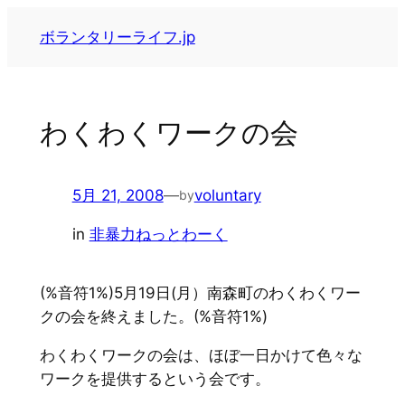
内
ボランタリーライフ.jp
容
を
ス
キ
わくわくワークの会
ッ
プ
5月 21, 2008
—
voluntary
by
in
非暴力ねっとわーく
(%音符1%)5月19日(月）南森町のわくわくワー
クの会を終えました。(%音符1%)
わくわくワークの会は、ほぼ一日かけて色々な
ワークを提供するという会です。