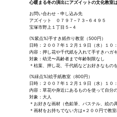
心暖まる冬の演出にアズイットの文化教室
お問い合わせ・申し込み先
アズイット ０７９７−７３−６４９５
宝塚市野上１丁目５−４
(%紫点%)手すき紙作り教室（500円）
日時：２００７年１２月１９日（水）１０
内容：押し花や千代紙を入れて手すきハガ
対象：幼児〜高齢者まで年齢制限なし
＊枯葉、押し花、千代紙などお好きなもの
(%緑点%)絵手紙教室（800円）
日時：２００７年１２月１９日（水）１０
内容：草花や身近にあるものを使って自分
対象：大人
＊お好きな画材（色鉛筆、パステル、絵の
＊画材をお持ちでない方は+２００円で教