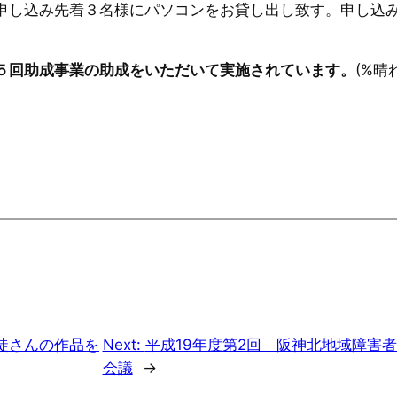
、申し込み先着３名様にパソコンをお貸し出し致す。申し込
５回助成事業の助成をいただいて実施されています。
(%晴
徒さんの作品を
Next:
平成19年度第2回 阪神北地域障害
会議
→