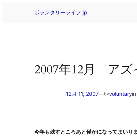
内
ボランタリーライフ.jp
容
を
ス
キ
ッ
プ
2007年12月 
12月 11, 2007
—
voluntary
i
by
今年も残すところあと僅かになってまいり