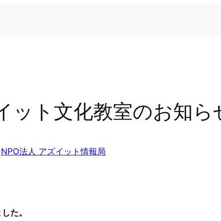
アズイット文化教室のお知ら
n
NPO法人 アズイット情報局
ました。