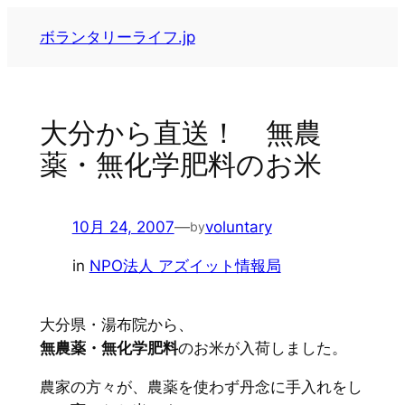
内
ボランタリーライフ.jp
容
を
ス
キ
大分から直送！ 無農
ッ
薬・無化学肥料のお米
プ
10月 24, 2007
—
voluntary
by
in
NPO法人 アズイット情報局
大分県・湯布院から、
無農薬・無化学肥料
のお米が入荷しました。
農家の方々が、農薬を使わず丹念に手入れをし